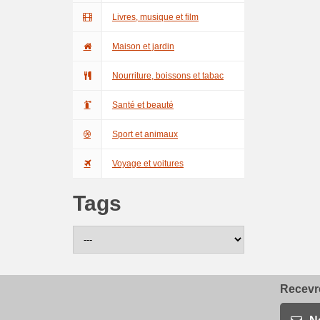
Livres, musique et film
Maison et jardin
Nourriture, boissons et tabac
Santé et beauté
Sport et animaux
Voyage et voitures
Tags
Recevre