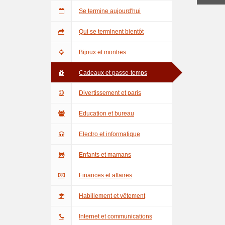
Se termine aujourd'hui
Qui se terminent bientôt
Bijoux et montres
Cadeaux et passe-temps
Divertissement et paris
Education et bureau
Electro et informatique
Enfants et mamans
Finances et affaires
Habillement et vêtement
Internet et communications