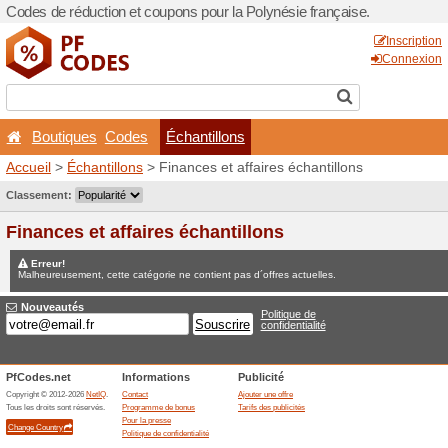
Codes de réduction et coupo
Boutiques
Codes
Éc
Accueil
>
Échantillons
> Fin
Jeux concours